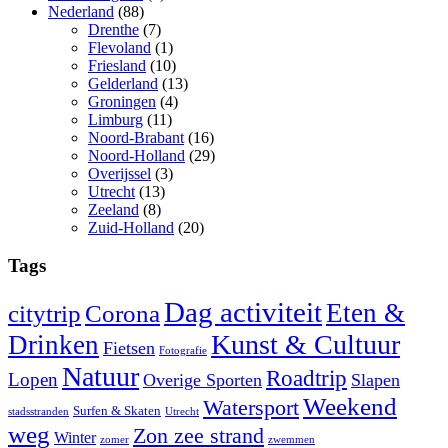
Nederland
(88)
Drenthe
(7)
Flevoland
(1)
Friesland
(10)
Gelderland
(13)
Groningen
(4)
Limburg
(11)
Noord-Brabant
(16)
Noord-Holland
(29)
Overijssel
(3)
Utrecht
(13)
Zeeland
(8)
Zuid-Holland
(20)
Tags
Dag activiteit
Eten &
citytrip
Corona
Kunst & Cultuur
Drinken
Fietsen
Fotografie
Natuur
Roadtrip
Lopen
Overige Sporten
Slapen
Weekend
Watersport
Surfen & Skaten
stadsstranden
Utrecht
weg
Zon zee strand
Winter
zomer
zwemmen