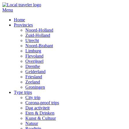
Menu
Home
Provincies
Noord-Holland
Zuid-Holland
Utrecht
Noord-Brabant
Limburg
Flevoland
Overijssel
Drenthe
Gelderland
Friesland
Zeeland
Groningen
Type trips
City trip
Corona-proof trips
Dag activiteit
Eten & Drinken
Kunst & Cultuur
Natuur
Roadtrip