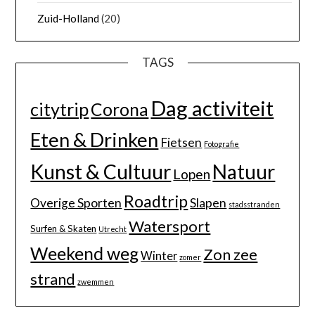
Zuid-Holland
(20)
TAGS
Dag activiteit
citytrip
Corona
Eten & Drinken
Fietsen
Fotografie
Kunst & Cultuur
Natuur
Lopen
Roadtrip
Overige Sporten
Slapen
stadsstranden
Watersport
Surfen & Skaten
Utrecht
Weekend weg
Zon zee
Winter
zomer
strand
zwemmen