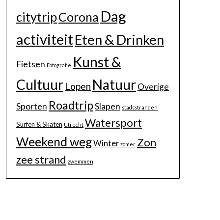
Dag
citytrip
Corona
activiteit
Eten & Drinken
Kunst &
Fietsen
Fotografie
Cultuur
Natuur
Lopen
Overige
Roadtrip
Sporten
Slapen
stadsstranden
Watersport
Surfen & Skaten
Utrecht
Weekend weg
Zon
Winter
zomer
zee strand
zwemmen