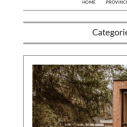
HOME
PROVINC
Categori