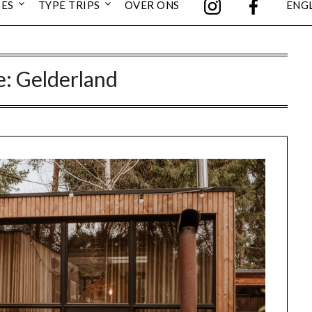
IES
TYPE TRIPS
OVER ONS
ENG
e:
Gelderland