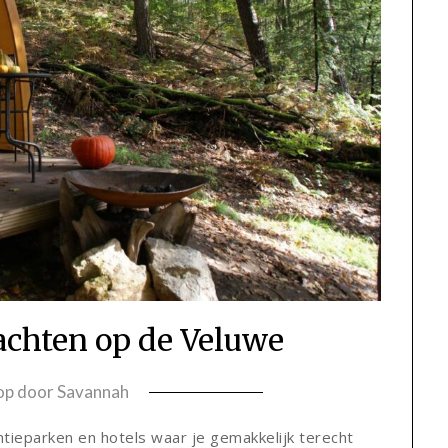
achten op de Veluwe
 op
door
Savannah
ieparken en hotels waar je gemakkelijk terecht