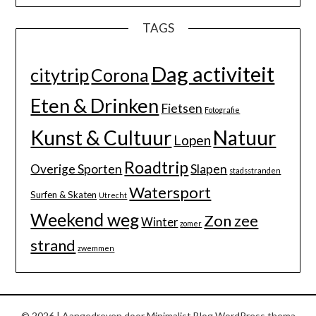
TAGS
Dag activiteit
citytrip
Corona
Eten & Drinken
Fietsen
Fotografie
Kunst & Cultuur
Natuur
Lopen
Roadtrip
Overige Sporten
Slapen
stadsstranden
Watersport
Surfen & Skaten
Utrecht
Weekend weg
Zon zee
Winter
zomer
strand
zwemmen
© 2026
| Aangedreven door
Minimalist Blog
WordPress thema