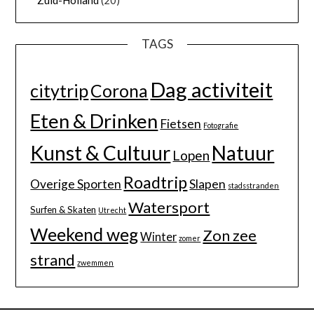
Zuid-Holland
(20)
TAGS
Dag activiteit
citytrip
Corona
Eten & Drinken
Fietsen
Fotografie
Kunst & Cultuur
Natuur
Lopen
Roadtrip
Overige Sporten
Slapen
stadsstranden
Watersport
Surfen & Skaten
Utrecht
Weekend weg
Zon zee
Winter
zomer
strand
zwemmen