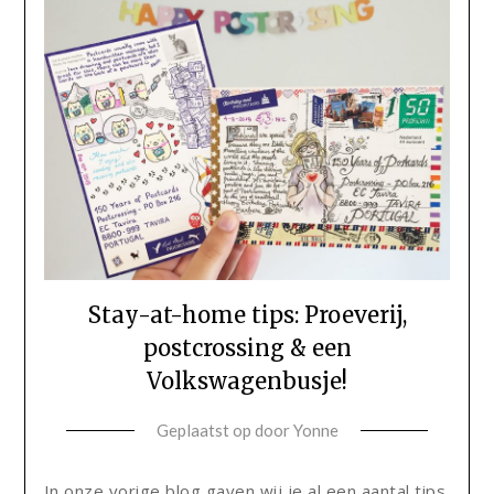
Stay-at-home tips: Proeverij,
postcrossing & een
Volkswagenbusje!
Geplaatst op
door
Yonne
In onze vorige blog gaven wij je al een aantal tips