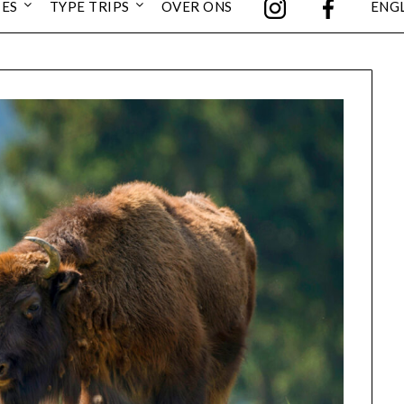
IES
TYPE TRIPS
OVER ONS
ENG