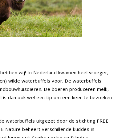
e hebben wij! In Nederland kwamen heel vroeger,
eden) wilde waterbuffels voor. De waterbuffels
andbouwhuisdieren. De boeren produceren melk,
el is dan ook wel een tip om een keer te bezoeken
dde waterbuffels uitgezet door de stichting FREE
 Nature beheert verschillende kuddes in
ard lopen ook Konikpaarden en Schotse