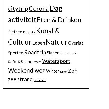
Dag
citytrip
Corona
activiteit
Eten & Drinken
Kunst &
Fietsen
Fotografie
Cultuur
Natuur
Lopen
Overige
Roadtrip
Sporten
Slapen
stadsstranden
Watersport
Surfen & Skaten
Utrecht
Weekend weg
Zon
Winter
zomer
zee strand
zwemmen