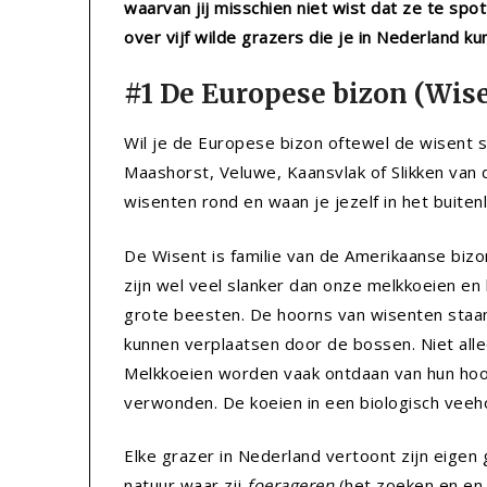
waarvan jij misschien niet wist dat ze te spott
over vijf wilde grazers die je in Nederland ku
#1 De Europese bizon (Wis
Wil je de Europese bizon oftewel de wisent 
Maashorst, Veluwe, Kaansvlak of Slikken van 
wisenten rond en waan je jezelf in het buiten
De Wisent is familie van de Amerikaanse biz
zijn wel veel slanker dan onze melkkoeien en
grote beesten. De hoorns van wisenten staan
kunnen verplaatsen door de bossen. Niet all
Melkkoeien worden vaak ontdaan van hun hoorn
verwonden. De koeien in een biologisch veeh
Elke grazer in Nederland vertoont zijn eigen 
natuur waar zij
foerageren
(het zoeken en en 