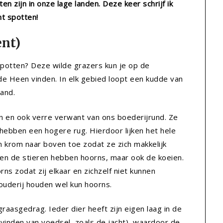
en zijn in onze lage landen. Deze keer schrijf ik
nt spotten!
ent)
spotten? Deze wilde grazers kun je op de
de Heen vinden. In elk gebied loopt een kudde van
land.
on en ook verre verwant van ons boederijrund. Ze
 hebben een hogere rug. Hierdoor lijken het hele
 krom naar boven toe zodat ze zich makkelijk
een de stieren hebben hoorns, maar ook de koeien.
s zodat zij elkaar en zichzelf niet kunnen
ouderij houden wel kun hoorns.
graasgedrag. Ieder dier heeft zijn eigen laag in de
vinden van voedsel, zoals de jacht), waardoor de